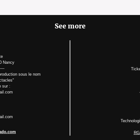
See more
te
00 Nancy
----
Tick
production sous le nom
ctacles"
 sur :
ail.com
ail.com
Technologic
pado.com
RGA