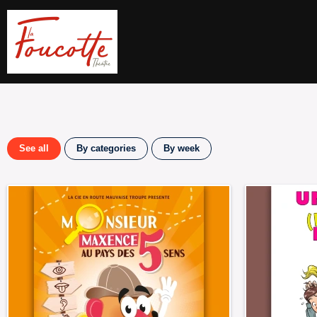
See all
By categories
By week